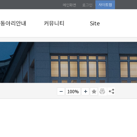
사이트맵
메인화면
로그인
동아리안내
커뮤니티
Site
동아리안내
공지사항
로그인
앨범게시판
사이트맵
관리자 교육 신청
소식통
100%