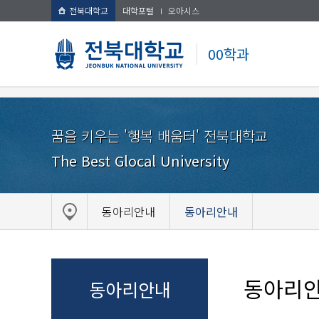
전북대학교
대학포털
오아시스
00학과
꿈을 키우는 '행복 배움터' 전북대학교
The Best Glocal University
동아리안내
동아리안내
동아리
동아리안내