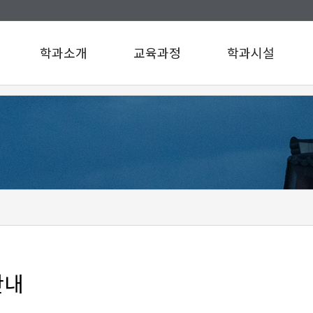
학과소개
교육과정
학과시설
인사말
교육과정
학과시설
연혁
설문조사
규정/지침
찾아오시는길
구성원소개
A팀
B팀
c
d
e
f
g
안내