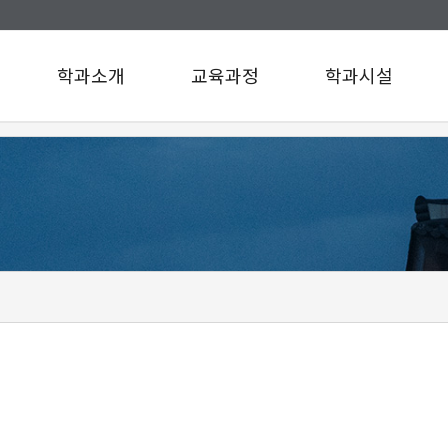
학과소개
교육과정
학과시설
인사말
교육과정
학과시설
연혁
설문조사
규정/지침
찾아오시는길
구성원소개
A팀
B팀
c
d
e
f
g