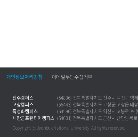
개인정보처리방침
이메일무단수집거부
전주캠퍼스
(54896) 전북특별자치도 전주시 덕진구 백제대로 5
고창캠퍼스
(56443) 전북특별자치도 고창군 고창읍 태봉로 36
특성화캠퍼스
(54596) 전북특별자치도 익산시 고봉로 79 (마동)
새만금프런티어캠퍼스
(54001) 전북특별자치도 군산시 산단남북로 177 
Copyright (c) Jeonbuk National University.
All rights reserved.