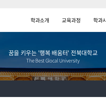
학과소개
교육과정
학과
메뉴1-1
메뉴2-1
메뉴3-1
메뉴1-2
메뉴2-2
메뉴3-2
꿈을 키우는 '행복 배움터' 전북대학교
The Best Glocal University