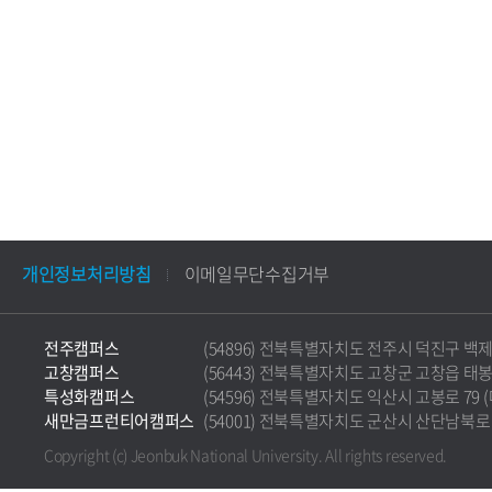
개인정보처리방침
이메일무단수집거부
전주캠퍼스
(54896) 전북특별자치도 전주시 덕진구 백제대로 5
고창캠퍼스
(56443) 전북특별자치도 고창군 고창읍 태봉로 36
특성화캠퍼스
(54596) 전북특별자치도 익산시 고봉로 79 (마동)
새만금프런티어캠퍼스
(54001) 전북특별자치도 군산시 산단남북로 177 
Copyright (c) Jeonbuk National University.
All rights reserved.