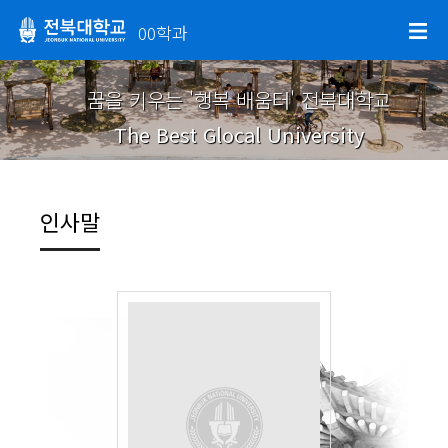
00학과
꿈을 키우는 '행복 배움터' 전북대학교
The Best Glocal University
인사말