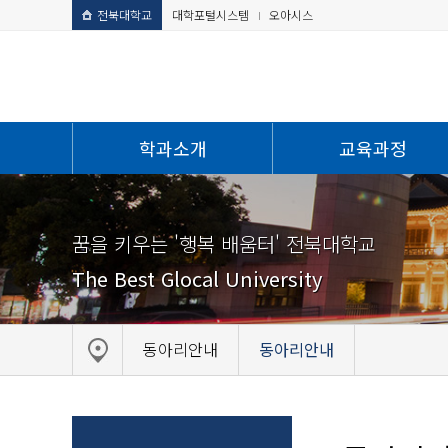
전북대학교
대학포털시스템
오아시스
학과소개
교육과정
꿈을 키우는 '행복 배움터' 전북대학교
The Best Glocal University
동아리안내
동아리안내