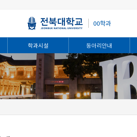
00학과
학과시설
동아리안내