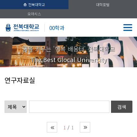
전북대학교
대학포털
오아시스
00학과
꿈을 키우는 '행복 배움터' 전북대학교
The Best Glocal University
연구자료실
1
1