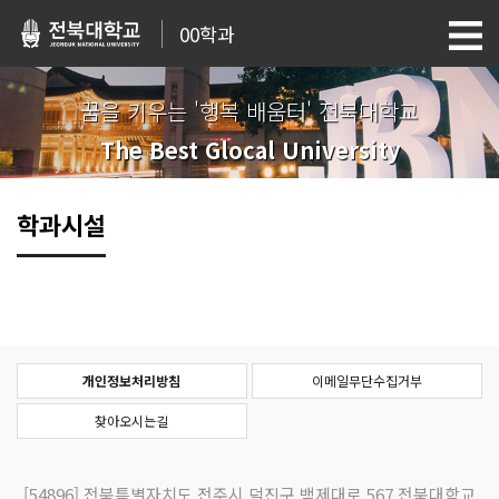
00학과
꿈을 키우는 '행복 배움터' 전북대학교
The Best Glocal University
학과시설
개인정보처리방침
이메일무단수집거부
찾아오시는길
[54896]
전북특별자치도 전주시 덕진구 백제대로 567 전북대학교